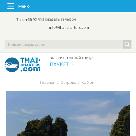
Меню
Показать телефон
Thai:
+66 92 958 8644
(rus/eng) | в России:
+7 913 231-66-09
info@thai-charters.com
ВЫБЕРИТЕ НУЖНЫЙ ГОРОД:
ПХУКЕТ
Главная
/
Острова
/
Ко Хонг