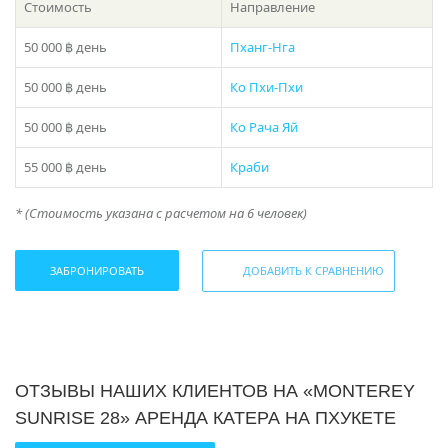
наслаждайтесь спокойной прогулкой по морю.
Стоимость
Направление
Мы предлагаем гибкую систему бронирования и
50 000 ฿
день
Пханг-Нга
доступные цены на аренду «Monterey Sunrise 28». Наша
команда с удовольствием поможет Вам выбрать
50 000 ฿
день
Ко Пхи-Пхи
оптимальное время и длительность проката, чтобы
Ваше путешествие было максимально комфортным и
50 000 ฿
день
Ко Рача Яй
удовлетворяло всем вашим потребностям.
55 000 ฿
день
Краби
Не упустите возможность испытать настоящий морской
экстрим и насладиться красотами Пхукета на
* (Стоимость указана с расчетом на 6 человек)
скоростном катере «Monterey Sunrise 28». Забронируйте
прямо сейчас и создайте незабываемые воспоминания!
ЗАБРОНИРОВАТЬ
ДОБАВИТЬ К СРАВНЕНИЮ
Причал: Boat Lagoon
Если у вас остался вопрос “Какое направление выбрать
с Пхукета?” , то в подборе экскурсии вам поможет наш
раздел
фотогалерея
, где указаны названия и фото
островов! Либо наш менеджер предложит вам
ОТЗЫВЫ НАШИХ КЛИЕНТОВ НА «MONTEREY
варианты исходя из ваших пожеланий – просто
SUNRISE 28» АРЕНДА КАТЕРА НА ПХУКЕТЕ
закажите звонок или наберите телефон в шапке сайта!