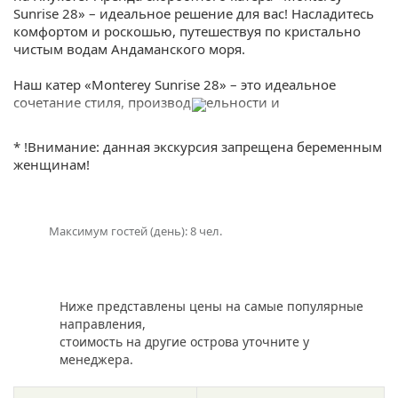
Sunrise 28» – идеальное решение для вас! Насладитесь
комфортом и роскошью, путешествуя по кристально
чистым водам Андаманского моря.
Наш катер «Monterey Sunrise 28» – это идеальное
сочетание стиля, производительности и
функциональности. С его помощью Вы сможете
исследовать прекрасные пляжи, уединенные бухты и
* !Внимание: данная экскурсия запрещена беременным
захватывающие пейзажи Пхукета. Наша команда
женщинам!
профессиональных капитанов и экипажа гарантирует
Вам безопасность и комфортное плавание.
Катер «Monterey Sunrise 28» оборудован всем
Максимум гостей (день): 8 чел.
необходимым для Вашего удобства. Великолепно
оформленной просторной палубой позволит Вам
расслабиться и насладиться путешествием.
Поделиться:
Ниже представлены цены на самые популярные
Аренда скоростного катера «Monterey Sunrise 28» на
направления,
Пхукете – это возможность создать незабываемые
стоимость на другие острова уточните у
моменты с друзьями и близкими. Поймайте волну
менеджера.
адреналина, прокатитесь на водных лыжах или банане,
исследуйте подводный мир сноркелингом или просто