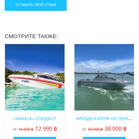
ОСТАВИТЬ СВОЙ ОТЗЫВ
* Цены на пик сезона (15 декабря — 20 января) уточняйте у
менеджера
СМОТРИТЕ ТАКЖЕ:
«YAMELA» СПИДБОТ
АРЕНДА КАТЕРА НА ПХУКЕТЕ SRISUWAN 37 ФУТОВ
12 990 ฿
38 000 ฿
от
16 000 ฿
от
50 000 ฿