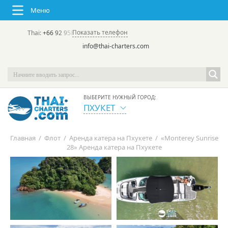
Меню
Показать телефон
Thai:
+66 92 958 8644
(rus/eng) | в России:
+7 913 231-66-09
info@thai-charters.com
ВЫБЕРИТЕ НУЖНЫЙ ГОРОД:
ПХУКЕТ
Главная
/
Флот
/
Аренда катера на Пхукете
/
«Monterey Sunrise
28» Аренда катера на Пхукете