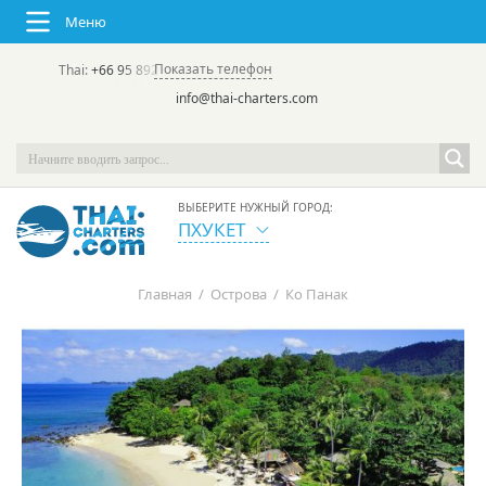
Меню
Показать телефон
Thai:
+66 95 892 7646
(rus/eng) | в России:
+7 913 231-66-09
info@thai-charters.com
ВЫБЕРИТЕ НУЖНЫЙ ГОРОД:
ПХУКЕТ
Главная
/
Острова
/
Ко Панак