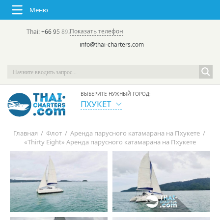
Меню
Показать телефон
Thai:
+66 95 892 7646
(rus/eng) | в России:
+7 913 231-66-09
info@thai-charters.com
ВЫБЕРИТЕ НУЖНЫЙ ГОРОД:
ПХУКЕТ
Главная
/
Флот
/
Аренда парусного катамарана на Пхукете
/
«Thirty Eight» Аренда парусного катамарана на Пхукете