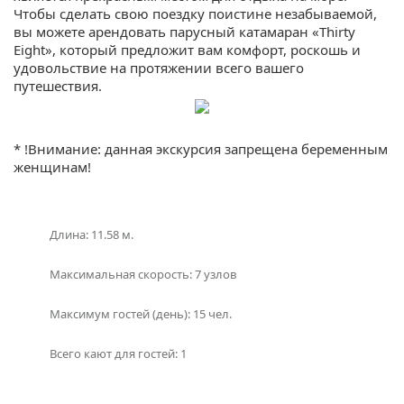
Чтобы сделать свою поездку поистине незабываемой,
вы можете арендовать парусный катамаран «Thirty
Eight», который предложит вам комфорт, роскошь и
удовольствие на протяжении всего вашего
путешествия.
Парусный катамаран «Thirty Eight» представляет собой
великолепное судно, способное вместить до 15
* !Внимание: данная экскурсия запрещена беременным
человек. Это идеальный выбор для семейных отпусков,
женщинам!
компаний друзей или романтического уик-энда.
Катамаран имеет солнечные палубы, где вы можете
насладиться шикарным видом на море и прекрасным
солнцем.
Длина: 11.58 м.
Аренда «Thirty Eight» включает в себя опытного
Максимальная скорость: 7 узлов
капитана и помощника, которые будут заботиться о вас
во время всего путешествия. Они помогут вам
Максимум гостей (день): 15 чел.
спланировать ваш маршрут и выбрать лучшие места
для подводного плавания и сноркелинга.
Всего кают для гостей: 1
Аренда катамарана «Thirty Eight» дает вам возможность
полностью погрузиться в спокойствие и красоту