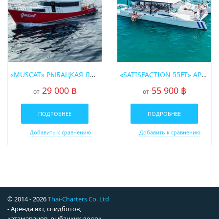
«MUSCAT» РЫБАЦКАЯ ЛОДКА
«SATISFACTION 55FT» АРЕНДА ПАРУСНОГО КАТАМАРАНА НА ПХУКЕТЕ
29 000 ฿
55 900 ฿
от
от
ПОДРОБНЕЕ
ПОДРОБНЕЕ
Добавить к сравнению
Добавить к сравнению
© 2014 - 2026
Thai-Charters Co. Ltd
- Аренда яхт, спидботов,
катамаранов, рыбацких лодок