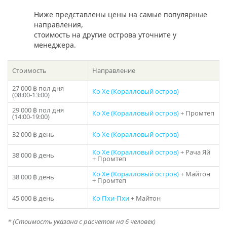
Андаманского моря. Вы сможете исследовать пляжи,
города и острова, наслаждаться пристанями с
Ниже представлены цены на самые популярные
Поделиться:
роскошными яхт-клубами и местными рынками, где вы
направления,
найдете удивительную сувенирную продукцию.
стоимость на другие острова уточните у
менеджера.
Пхукет также славится своей богатой морской флорой и
фауной, прекрасными коралловыми рифами и
Стоимость
Направление
разнообразием морских животных. Вы сможете
поплавать рядом с красочными рыбками и даже
27 000 ฿
пол дня
Ко Хе (Коралловый остров)
увидеть морских черепах, если повезет. Сноркелинг и
(08:00-13:00)
подводное плавание в этих водах являются
29 000 ฿
пол дня
Ко Хе (Коралловый остров)
+ Промтеп
неповторимым опытом, который нельзя упустить.
(14:00-19:00)
32 000 ฿
день
Ко Хе (Коралловый остров)
Аренда парусного катамарана «Thirty Eight» на Пхукете
— это больше, чем просто отпуск на море. Это
Ко Хе (Коралловый остров)
+ Рача Яй
возможность насладиться лучшими моментами жизни
38 000 ฿
день
+ Промтеп
в окружении роскоши и красоты природы. Позвольте
Ко Хе (Коралловый остров)
+ Майтон
себе расслабиться и насладиться этим незабываемым
38 000 ฿
день
+ Промтеп
опытом, который оставит в вас незабываемые
впечатления на всю жизнь. Забронируйте сегодня и
45 000 ฿
день
Ко Пхи-Пхи
+ Майтон
начните свое путешествие в райские острова Пхукета.
* (Стоимость указана с расчетом на 6 человек)
Если у вас остался вопрос “Какое направление выбрать