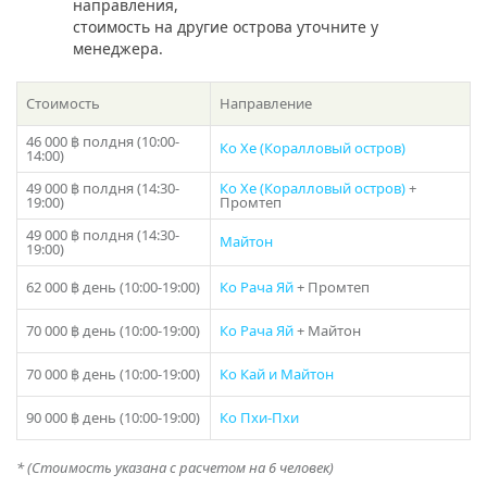
направления,
станут идеальным фоном для незабываемых
стоимость на другие острова уточните у
фотографий.
менеджера.
Аренда яхты «SJ-Alina-Symbol 57» предлагает
бесконечные возможности для отдыха и развлечений.
Стоимость
Направление
Вы можете заниматься различными видами водных
видов спорта, таких как дайвинг, сноркелинг и
46 000 ฿
полдня (10:00-
Ко Хе (Коралловый остров)
14:00)
рыбалка. Кроме того, на яхте есть барбекю и грильное
оборудование, что позволит вам наслаждаться
49 000 ฿
полдня (14:30-
Ко Хе (Коралловый остров)
+
свежими морепродуктами и проводить романтические
19:00)
Промтеп
Поделиться:
ужины на открытом воздухе.
49 000 ฿
полдня (14:30-
Майтон
19:00)
Аренда яхты «SJ-Alina-Symbol 57» на Пхукете — это не
62 000 ฿
день (10:00-19:00)
Ко Рача Яй
+ Промтеп
только путешествие, но и возможность создать
незабываемые воспоминания с семьей и друзьями. Вы
70 000 ฿
день (10:00-19:00)
Ко Рача Яй
+ Майтон
сможете насладиться уединением, проводя время,
плавая в море, и увидеть неповторимые закаты и
70 000 ฿
день (10:00-19:00)
Ко Кай и Майтон
рассветы, которые запечатлеются в вашей памяти на
всю жизнь.
90 000 ฿
день (10:00-19:00)
Ко Пхи-Пхи
Включено:
* (Стоимость указана с расчетом на 6 человек)
— Закуски