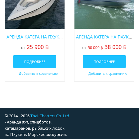
АРЕНДА КАТЕРА НА ПХУКЕТЕ «GAMBIT»
АРЕНДА КАТЕРА НА ПХУКЕТЕ SRISUWAN 37 ФУТОВ
25 900 ฿
38 000 ฿
от
от
50 000 ฿
ПОДРОБНЕЕ
ПОДРОБНЕЕ
Добавить к сравнению
Добавить к сравнению
© 2014 - 2026
Thai-Charters Co. Ltd
- Аренда яхт, спидботов,
катамаранов, рыбацких лодок
на Пхукете. Морские экскурсии.