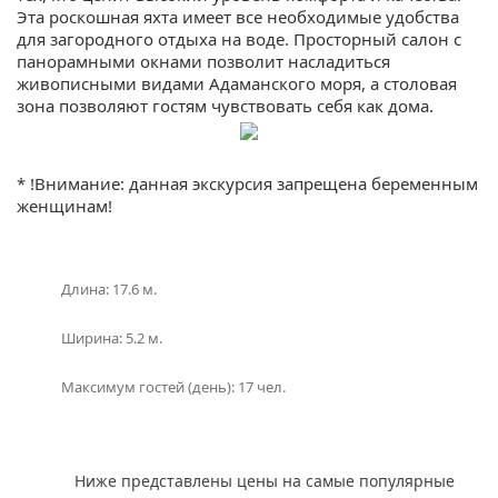
Эта роскошная яхта имеет все необходимые удобства
для загородного отдыха на воде. Просторный салон с
панорамными окнами позволит насладиться
живописными видами Адаманского моря, а столовая
зона позволяют гостям чувствовать себя как дома.
Яхта «SJ-Alina-Symbol 57» обеспечена всеми
протоколами безопасности и профессиональным
* !Внимание: данная экскурсия запрещена беременным
экипажем во время путешествия. Таким образом, гости
женщинам!
могут расслабиться и насладиться красотами и
спокойствием океана, не беспокоясь о каких-либо
проблемах с яхтой или навигацией.
Длина: 17.6 м.
Однако наиболее впечатляющим аспектом аренды
яхты «SJ-Alina-Symbol 57» является возможность
Ширина: 5.2 м.
исследовать красоты Пхукета и его окрестностей.
Благодаря своей маневренности и гибкости в
Максимум гостей (день): 17 чел.
путешествиях, гости имеют возможность посетить
различные острова и пляжи, которые поражают своим
прекрасным видом и природными чудесами. Вы
сможете замечать белоснежные песчаные пляжи,
Ниже представлены цены на самые популярные
кристально чистую воду и живописные скалы, которые