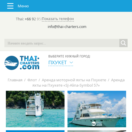
Меню
Показать телефон
Thai:
+66 92 958 8644
(rus/eng) | в России:
+7 913 231-66-09
info@thai-charters.com
ВЫБЕРИТЕ НУЖНЫЙ ГОРОД:
ПХУКЕТ
Главная
/
Флот
/
Аренда моторной яхты на Пхукете
/
Аренда
яхты на Пхукете «SJ-Alina-Symbol 57»