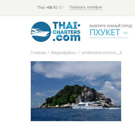
Показать телефон
Thai:
+66 92 958 8644
(rus/eng) | в России:
+7 913 231-6
ВЫБЕРИТЕ НУЖНЫЙ ГОРОД:
ПХУКЕТ
Главная
/
Медиафайлы
/
similanskie-ostrova__4