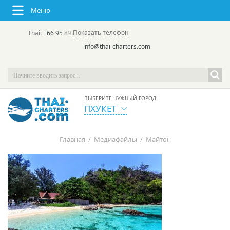
Меню
Показать телефон
Thai:
+66 95 892 7646
(rus/eng) | в России:
+7 913 231-66-09
info@thai-charters.com
ВЫБЕРИТЕ НУЖНЫЙ ГОРОД:
ПХУКЕТ
Главная
/
Медиафайлы
/
Майтон