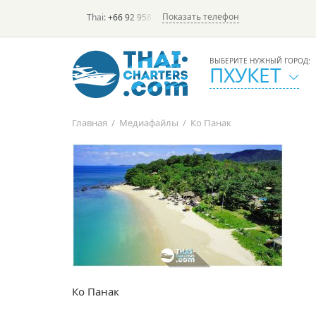
Показать телефон
Thai:
+66 92 958 8644
(rus/eng) | в России:
+7 913 231-6
ВЫБЕРИТЕ НУЖНЫЙ ГОРОД:
ПХУКЕТ
Главная
/
Медиафайлы
/
Ко Панак
Ко Панак