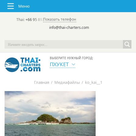
Меню
Показать телефон
Thai:
+66 95 892 7646
(rus/eng) | в России:
+7 913 231-66-09
info@thai-charters.com
ВЫБЕРИТЕ НУЖНЫЙ ГОРОД:
ПХУКЕТ
Главная
/
Медиафайлы
/
ko_kai__1