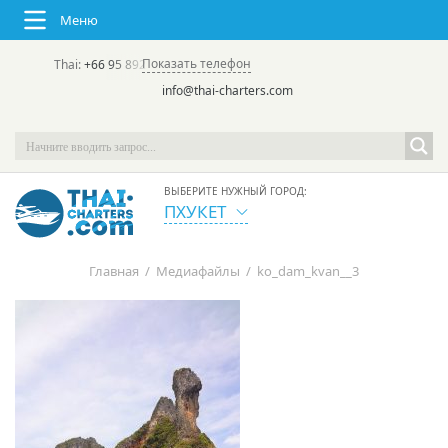
Меню
Показать телефон
Thai:
+66 95 892 7646
(rus/eng) | в России:
+7 913 231-66-09
info@thai-charters.com
ВЫБЕРИТЕ НУЖНЫЙ ГОРОД:
ПХУКЕТ
Главная
/
Медиафайлы
/
ko_dam_kvan__3