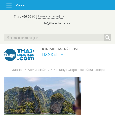
Меню
Показать телефон
Thai:
+66 92 958 8644
(rus/eng) | в России:
+7 913 231-66-09
info@thai-charters.com
ВЫБЕРИТЕ НУЖНЫЙ ГОРОД:
ПХУКЕТ
Главная
/
Медиафайлы
/
Ко Тапу (Остров Джейма Бонда)