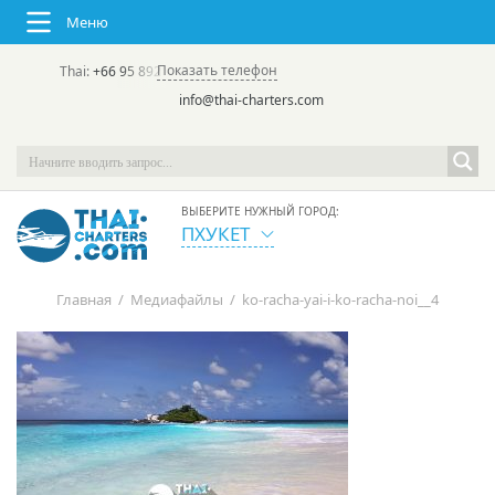
Меню
Показать телефон
Thai:
+66 95 892 7646
(rus/eng) | в России:
+7 913 231-66-09
info@thai-charters.com
ВЫБЕРИТЕ НУЖНЫЙ ГОРОД:
ПХУКЕТ
Главная
/
Медиафайлы
/
ko-racha-yai-i-ko-racha-noi__4