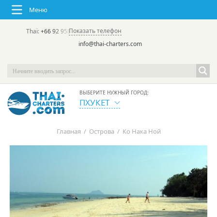
Меню
Показать телефон
Thai:
+66 92 958 8644
(rus/eng) | в России:
+7 913 231-66-09
info@thai-charters.com
ВЫБЕРИТЕ НУЖНЫЙ ГОРОД:
ПХУКЕТ
Главная
/
Острова
/
Ко Нака Ной