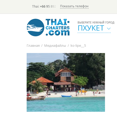
Показать телефон
Thai:
+66 95 892 7646
(rus/eng) | в России:
+7 913 231-6
ВЫБЕРИТЕ НУЖНЫЙ ГОРОД:
ПХУКЕТ
Главная
/
Медиафайлы
/
ko-lipe__5