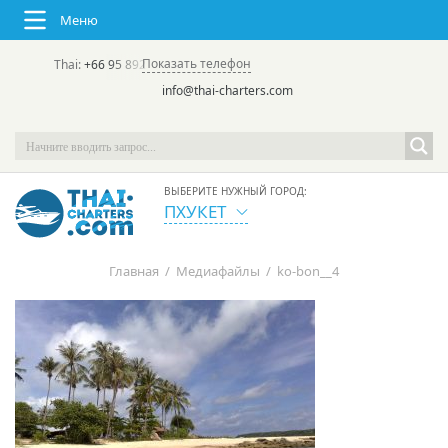
Меню
Показать телефон
Thai:
+66 95 892 7646
(rus/eng) | в России:
+7 913 231-66-09
info@thai-charters.com
ВЫБЕРИТЕ НУЖНЫЙ ГОРОД:
ПХУКЕТ
Главная
/
Медиафайлы
/
ko-bon__4