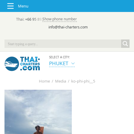
Menu
Show phone number
Thai:
+66 95 892 7646
(rus/eng) | в России:
+7 913 231-66-09
info@thai-charters.com
SELECT A CITY:
PHUKET
Home
/
Media
/
ko-phi-phi__5