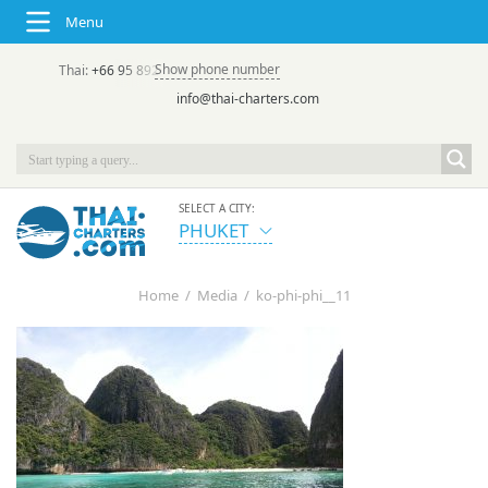
Menu
Show phone number
Thai:
+66 95 892 7646
(rus/eng) | в России:
+7 913 231-66-09
info@thai-charters.com
SELECT A CITY:
PHUKET
Home
/
Media
/
ko-phi-phi__11