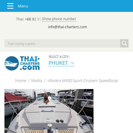
Menu
Show phone number
Thai:
+66 92 958 8644
(rus/eng) | в России:
+7 913 231-66-09
info@thai-charters.com
SELECT A CITY:
PHUKET
Home
/
Media
/
«Riviera M430 Sport Cruiser» Speedboat