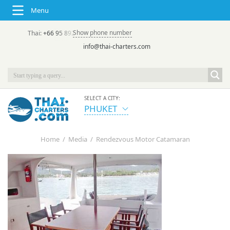
Menu
Show phone number
Thai:
+66 95 892 7646
(rus/eng) | в России:
+7 913 231-66-09
info@thai-charters.com
SELECT A CITY:
PHUKET
Home
/
Media
/
Rendezvous Motor Catamaran