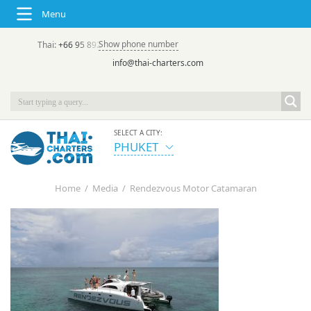
Menu
Show phone number
Thai:
+66 95 892 7646
(rus/eng) | в России:
+7 913 231-66-09
info@thai-charters.com
SELECT A CITY:
PHUKET
Home
/
Media
/
Rendezvous Motor Catamaran