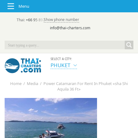
Menu
Show phone number
Thai:
+66 95 892 7646
(rus/eng) | в России:
+7 913 231-66-09
info@thai-charters.com
SELECT A CITY:
PHUKET
Home
/
Media
/
Power Catamaran For Rent In Phuket «sha Shi
Aquila 36 Ft»