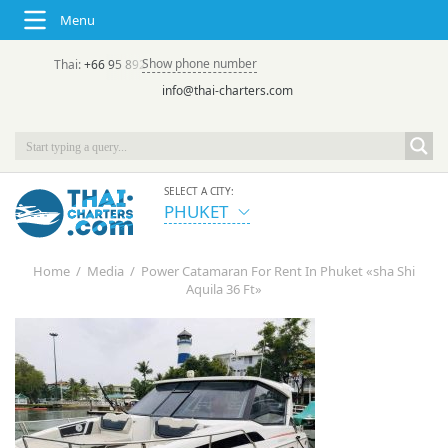
Menu
Show phone number
Thai:
+66 95 892 7646
(rus/eng) | в России:
+7 913 231-66-09
info@thai-charters.com
SELECT A CITY:
PHUKET
Home
/
Media
/
Power Catamaran For Rent In Phuket «sha Shi
Aquila 36 Ft»