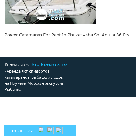
Power Catamaran For Rent In Phuket «sha Shi Aquila 36 Ft»
© 2014 - 2026
Thai-Charters Co. Ltd
- Аренда яхт, спидботов,
катамаранов, рыбацких лодок
на Пхукете. Морские экскурсии.
Рыбалка.
Contact us: