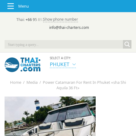
Menu
Show phone number
Thai:
+66 95 892 7646
(rus/eng) | в России:
+7 913 231-66-09
info@thai-charters.com
SELECT A CITY:
PHUKET
Home
/
Media
/
Power Catamaran For Rent In Phuket «sha Shi
Aquila 36 Ft»