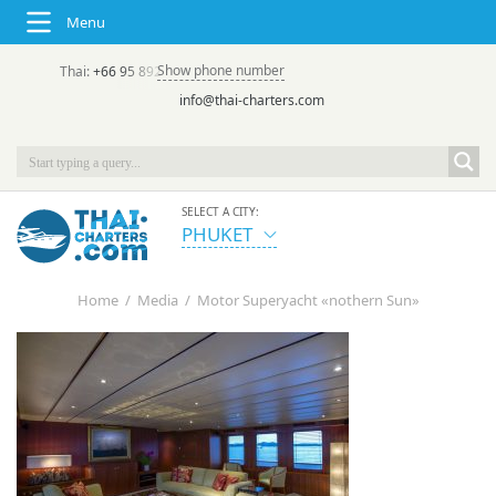
Menu
Show phone number
Thai:
+66 95 892 7646
(rus/eng) | в России:
+7 913 231-66-09
info@thai-charters.com
SELECT A CITY:
PHUKET
Home
/
Media
/
Motor Superyacht «nothern Sun»