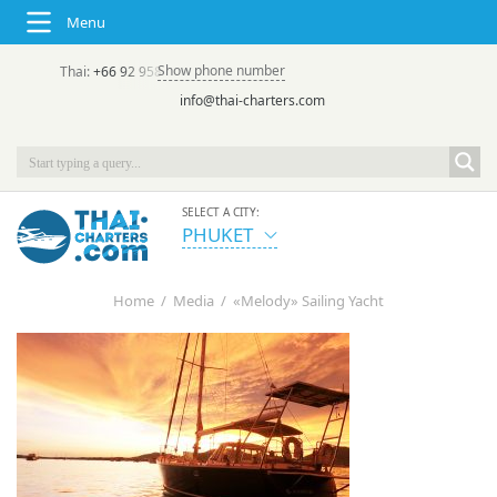
Menu
Show phone number
Thai:
+66 92 958 8644
(rus/eng) | в России:
+7 913 231-66-09
info@thai-charters.com
SELECT A CITY:
PHUKET
Home
/
Media
/
«Melody» Sailing Yacht