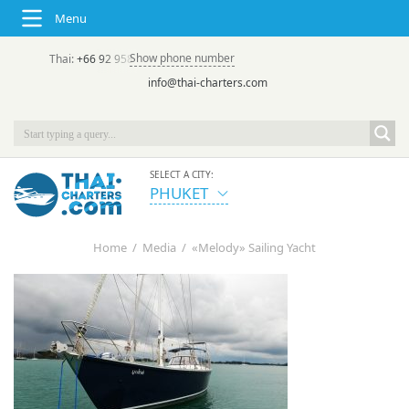
Menu
Show phone number
Thai:
+66 92 958 8644
(rus/eng) | в России:
+7 913 231-66-09
info@thai-charters.com
SELECT A CITY:
PHUKET
Home
/
Media
/
«Melody» Sailing Yacht