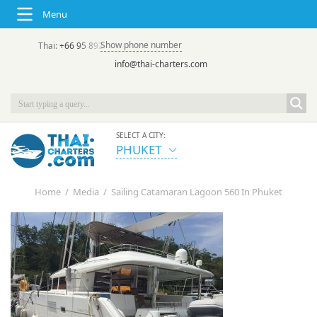
Menu
Show phone number
Thai:
+66 95 892 7646
(rus/eng) | в России:
+7 913 231-66-09
info@thai-charters.com
SELECT A CITY:
PHUKET
Home
/
Media
/
Sailing Catamaran Lagoon 560 In Phuket