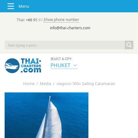
Menu
Show phone number
Thai:
+66 95 892 7646
(rus/eng) | в России:
+7 913 231-66-09
info@thai-charters.com
SELECT A CITY:
PHUKET
Home
/
Media
/
«lagoon 500» Sailing Catamaran