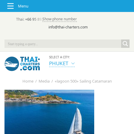
Menu
Show phone number
Thai:
+66 95 892 7646
(rus/eng) | в России:
+7 913 231-66-09
info@thai-charters.com
SELECT A CITY:
PHUKET
Home
/
Media
/
«lagoon 500» Sailing Catamaran