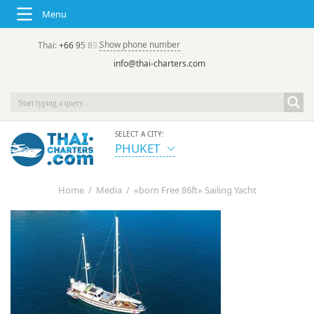
Menu
Show phone number
Thai:
+66 95 892 7646
(rus/eng) | в России:
+7 913 231-66-09
info@thai-charters.com
SELECT A CITY:
PHUKET
Home
/
Media
/
«born Free 86ft» Sailing Yacht