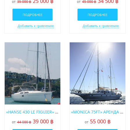
25 000 ฿
34 500 ฿
от
35 000 ฿
от
45 000 ฿
ПОДРОБНЕЕ
ПОДРОБНЕЕ
Добавить к сравнению
Добавить к сравнению
«HANSE 430 LE FIGUIER» АРЕНДА ПАРУСНОЙ ЯХТЫ НА ПХУКЕТЕ
«MONICA 75FT» АРЕНДА ПАРУСНОЙ ЯХТЫ НА ПХУКЕТЕ
39 000 ฿
55 000 ฿
от
44 000 ฿
от