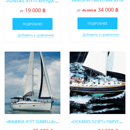
«АМОРЭ» ПАРУСНАЯ ЯХТА
«SUNSAIL 41FT» АРЕНДА ПАРУСНОЙ ЯХТЫ НА ПХУКЕТЕ
34 000 ฿
19 000 ฿
от
45 000 ฿
от
ПОДРОБНЕЕ
ПОДРОБНЕЕ
Добавить к сравнению
Добавить к сравнению
«BAVARIA 41FT ISABELLA» АРЕНДА ПАРУСНОЙ ЯХТЫ НА ПХУКЕТЕ
«OCEANIS 523FT» ПАРУСНАЯ ЯХТА