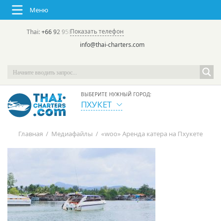
Меню
Показать телефон
Thai:
+66 92 958 8644
(rus/eng) | в России:
+7 913 231-66-09
info@thai-charters.com
ВЫБЕРИТЕ НУЖНЫЙ ГОРОД:
ПХУКЕТ
Главная
/
Медиафайлы
/
«woo» Аренда катера на Пхукете