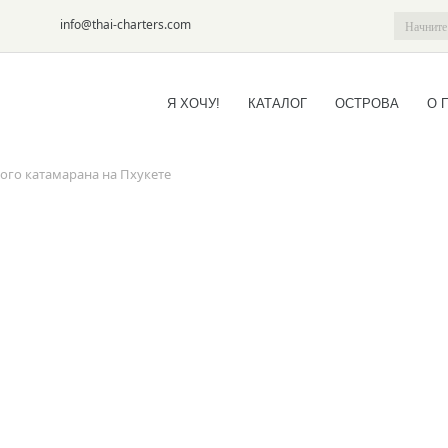
6-09
info@thai-charters.com
Я ХОЧУ!
КАТАЛОГ
ОСТРОВА
О 
ного катамарана на Пхукете