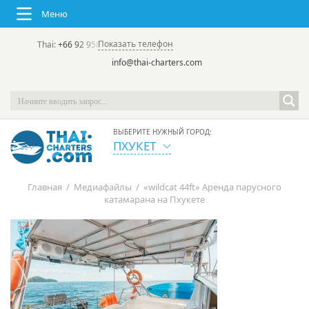
Меню
Показать телефон
Thai:
+66 92 958 8644
(rus/eng) | в России:
+7 913 231-66-09
info@thai-charters.com
ВЫБЕРИТЕ НУЖНЫЙ ГОРОД:
ПХУКЕТ
Главная
/
Медиафайлы
/
«wildcat 44ft» Аренда парусного
катамарана на Пхукете