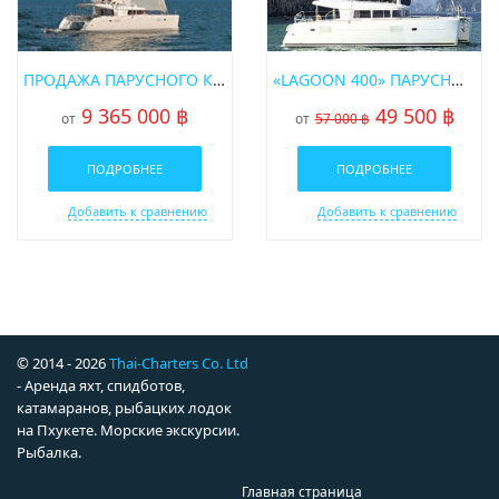
ПРОДАЖА ПАРУСНОГО КАТАМАРАНА «LEOPARD 39»
«LAGOON 400» ПАРУСНЫЙ КАТАМАРАН
9 365 000 ฿
49 500 ฿
от
от
57 000 ฿
ПОДРОБНЕЕ
ПОДРОБНЕЕ
Добавить к сравнению
Добавить к сравнению
© 2014 - 2026
Thai-Charters Co. Ltd
- Аренда яхт, спидботов,
катамаранов, рыбацких лодок
на Пхукете. Морские экскурсии.
Рыбалка.
Главная страница