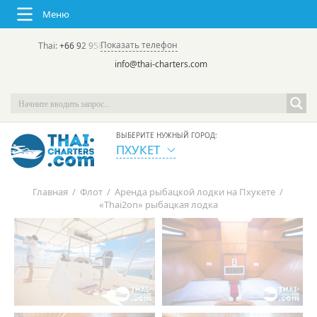
Меню
Показать телефон
Thai:
+66 92 958 8644
(rus/eng) | в России:
+7 913 231-66-09
info@thai-charters.com
ВЫБЕРИТЕ НУЖНЫЙ ГОРОД:
ПХУКЕТ
Главная
/
Флот
/
Аренда рыбацкой лодки на Пхукете
/
«Thai2on» рыбацкая лодка