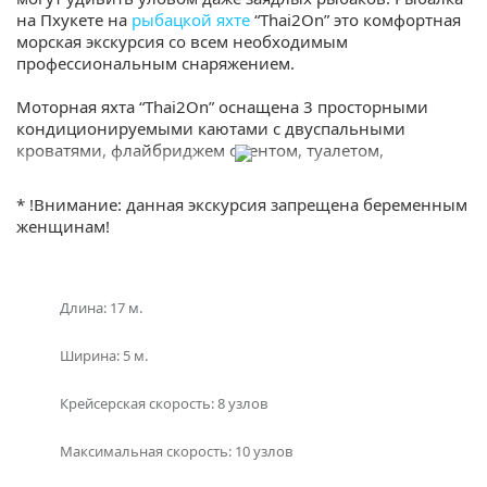
на Пхукете на
рыбацкой яхте
“Thai2On” это комфортная
морская экскурсия со всем необходимым
профессиональным снаряжением.
Моторная яхта “Thai2On” оснащена 3 просторными
кондиционируемыми каютами с двуспальными
кроватями, флайбриджем с тентом, туалетом,
полноценной кухней, комфортной кают-компанией, с
двумя мощными моторами. Именно поэтому аренда
* !Внимание: данная экскурсия запрещена беременным
моторного судна “Thai2On” пользуется наибольшим
женщинам!
спросом на дальние путешествия или рыбалку с
претензией к комфорту (Симиланские острова, Ко Кай и
другие).
Длина: 17 м.
На борту вас ожидает обед в тайском стиле, сашими из
улова, фрукты, напитки, а также маски и трубки для
Ширина: 5 м.
снорклинга.
Крейсерская скорость: 8 узлов
На лодке есть все необходимое оборудование:
Максимальная скорость: 10 узлов
-Эхолокатор
— катушки (16, 30, 50)