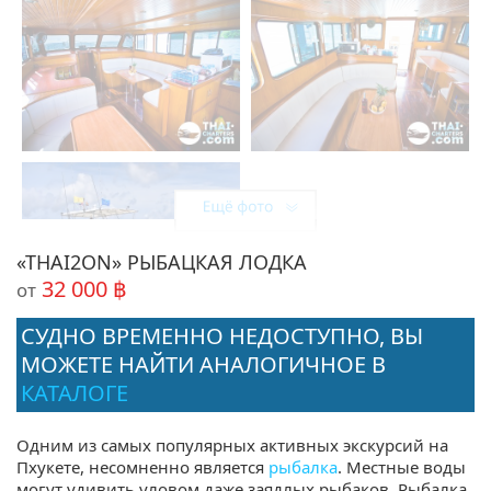
«THAI2ON» РЫБАЦКАЯ ЛОДКА
32 000 ฿
от
СУДНО ВРЕМЕННО НЕДОСТУПНО, ВЫ
МОЖЕТЕ НАЙТИ АНАЛОГИЧНОЕ В
КАТАЛОГЕ
Поделиться:
Одним из самых популярных активных экскурсий на
Пхукете, несомненно является
рыбалка
. Местные воды
могут удивить уловом даже заядлых рыбаков. Рыбалка