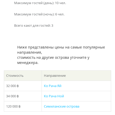
— GPS
Максимум гостей (день): 10 чел.
— аутригерры
— даунриггеры
Максимум гостей (ночь): 6 чел.
-специализированное креслом.
Всего кают для гостей: 3
Нужна помощь в выборе направления или экскурсии?
В этом вам поможет раздел
фотогалерея
. Либо просто
закажите звонок или наберите телефон в шапке сайта!
Ниже представлены цены на самые популярные
направления,
стоимость на другие острова уточните у
менеджера.
Стоимость
Направление
32 000 ฿
Ко Рача Яй
34 000 ฿
Ко Рача Ной
120 000 ฿
Симиланские острова