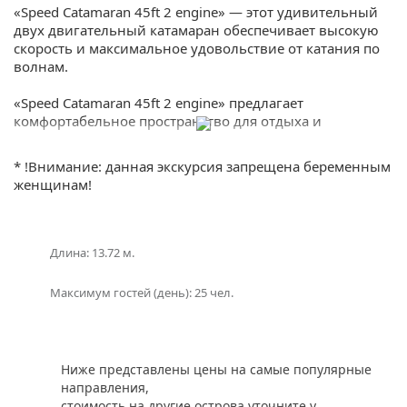
«Speed Catamaran 45ft 2 engine» — этот удивительный
двух двигательный катамаран обеспечивает высокую
Поделиться:
скорость и максимальное удовольствие от катания по
волнам.
«Speed Catamaran 45ft 2 engine» предлагает
комфортабельное пространство для отдыха и
развлечений, солнечные шезлонги для загара и
просторный салон для отдыха в тени. На борту имеется
* !Внимание: данная экскурсия запрещена беременным
оборудование для занятий водными видами спорта,
женщинам!
такими как сноркелинг и дайвинг.
Аренда «Speed Catamaran 45ft 2 engine» на Пхукете вам
предоставит исследовать бескрайние воды островов
Длина: 13.72 м.
Андаманского моря, насладиться захватывающими
видами и открыть для себя удивительное подводное
Максимум гостей (день): 25 чел.
мир. Капитан с опытом проведет вас по самым
красивым местам региона и позаботится о вашей
безопасности.
Ниже представлены цены на самые популярные
Не упустите возможность арендовать моторный
направления,
катамаран «Speed Catamaran 45ft 2 engine» на Пхукете и
стоимость на другие острова уточните у