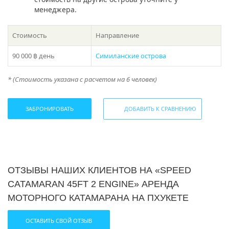
создать незабываемые воспоминания с семьей или
менеджера.
друзьями. Бронируйте уже сейчас и готовьтесь к
увлекательным приключениям на водах тропического
рая!
Стоимость
Направление
Если у вас остался вопрос “Какое направление выбрать
90 000 ฿
день
Симиланские острова
с Пхукета?” , то в подборе экскурсии вам поможет наш
раздел
фотогалерея
, где указаны названия и фото
* (Стоимость указана с расчетом на 6 человек)
островов!
Либо наш менеджер предложит вам варианты исходя
ЗАБРОНИРОВАТЬ
ДОБАВИТЬ К СРАВНЕНИЮ
из ваших пожеланий – просто закажите звонок или
наберите телефон в шапке сайта!
* Цены на пик сезона (15 декабря — 20 января) уточняйте у
менеджера
ОТЗЫВЫ НАШИХ КЛИЕНТОВ НА «SPEED
CATAMARAN 45FT 2 ENGINE» АРЕНДА
МОТОРНОГО КАТАМАРАНА НА ПХУКЕТЕ
ОСТАВИТЬ СВОЙ ОТЗЫВ