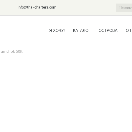
6-09
info@thai-charters.com
Я ХОЧУ!
КАТАЛОГ
ОСТРОВА
О 
inumchok 50ft