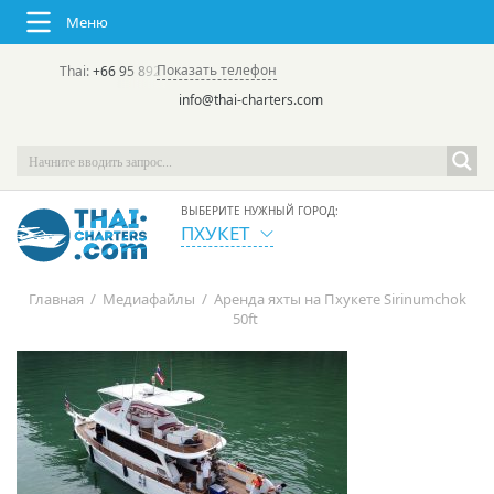
Меню
Показать телефон
Thai:
+66 95 892 7646
(rus/eng) | в России:
+7 913 231-66-09
info@thai-charters.com
ВЫБЕРИТЕ НУЖНЫЙ ГОРОД:
ПХУКЕТ
Главная
/
Медиафайлы
/
Аренда яхты на Пхукете Sirinumchok
50ft