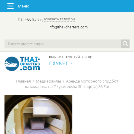
Меню
Показать телефон
Thai:
+66 95 892 7646
(rus/eng) | в России:
+7 913 231-66-09
info@thai-charters.com
ВЫБЕРИТЕ НУЖНЫЙ ГОРОД:
ПХУКЕТ
Главная
/
Медиафайлы
/
Аренда моторного спидбот
катамарана на Пхукете«sha Shi (aquila) 36 Ft»