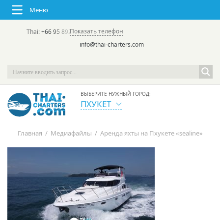
Меню
Показать телефон
Thai:
+66 95 892 7646
(rus/eng) | в России:
+7 913 231-66-09
info@thai-charters.com
ВЫБЕРИТЕ НУЖНЫЙ ГОРОД:
ПХУКЕТ
Главная
/
Медиафайлы
/
Аренда яхты на Пхукете «sealine»