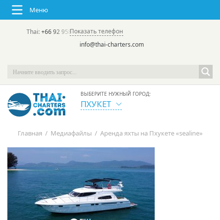
Меню
Показать телефон
Thai:
+66 92 958 8644
(rus/eng) | в России:
+7 913 231-66-09
info@thai-charters.com
ВЫБЕРИТЕ НУЖНЫЙ ГОРОД:
ПХУКЕТ
Главная
/
Медиафайлы
/
Аренда яхты на Пхукете «sealine»