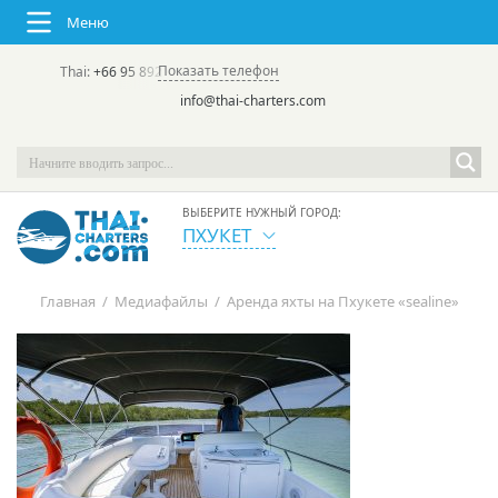
Меню
Показать телефон
Thai:
+66 95 892 7646
(rus/eng) | в России:
+7 913 231-66-09
info@thai-charters.com
ВЫБЕРИТЕ НУЖНЫЙ ГОРОД:
ПХУКЕТ
Главная
/
Медиафайлы
/
Аренда яхты на Пхукете «sealine»