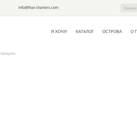
6-09
info@thai-charters.com
Я ХОЧУ!
КАТАЛОГ
ОСТРОВА
О 
атамаран