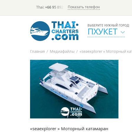
Показать телефон
Thai:
+66 95 892 7646
(rus/eng) | в России:
+7 913 231-6
ВЫБЕРИТЕ НУЖНЫЙ ГОРОД:
ПХУКЕТ
Главная
/
Медиафайлы
/
«seaexplorer » Моторный к
«seaexplorer » Моторный катамаран