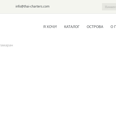
6-09
info@thai-charters.com
Я ХОЧУ!
КАТАЛОГ
ОСТРОВА
О 
атамаран