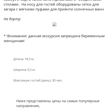
столами. На носу для гостей оборудованы сетки для
загара с мягкими пуфами для приянти солнечных ванн
На борту:
• Профессиональная команда
• Снаряжение для снорклинга
* !Внимание: данная экскурсия запрещена беременным
• Безалкогольные напитки
женщинам!
• Фрукты
Если у вас остался вопрос “Какое направление выбрать
с Пхукета?” , то в подборе экскурсии вам поможет наш
Длина: 18,5 м.
раздел
фотогалерея
, где указаны названия и фото
островов! Либо наш менеджер предложит вам
Ширина: 9,2 м.
варианты исходя из ваших пожеланий – просто
закажите звонок или наберите телефон в шапке сайта!
Максимум гостей (день): 30 чел.
Поделиться:
** Цены на пик сезона (15 декабря — 20 января) уточняйте
у менеджера
Ниже представлены цены на самые популярные
направления,