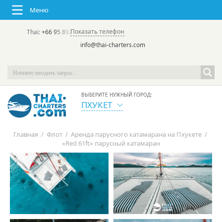
Меню
Показать телефон
Thai:
+66 95 892 7646
(rus/eng) | в России:
+7 913 231-66-09
info@thai-charters.com
ВЫБЕРИТЕ НУЖНЫЙ ГОРОД:
ПХУКЕТ
Главная
/
Флот
/
Аренда парусного катамарана на Пхукете
/
«Red 61ft» парусный катамаран