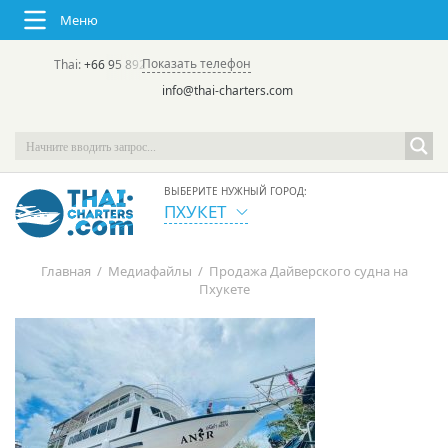
Меню
Показать телефон
Thai:
+66 95 892 7646
(rus/eng) | в России:
+7 913 231-66-09
info@thai-charters.com
ВЫБЕРИТЕ НУЖНЫЙ ГОРОД:
ПХУКЕТ
Главная
/
Медиафайлы
/
Продажа Дайверского судна на
Пхукете