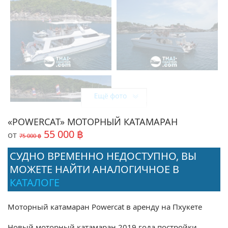
«POWERCAT» МОТОРНЫЙ КАТАМАРАН
55 000 ฿
от
75 000 ฿
СУДНО ВРЕМЕННО НЕДОСТУПНО, ВЫ
МОЖЕТЕ НАЙТИ АНАЛОГИЧНОЕ В
КАТАЛОГЕ
Поделиться:
Моторный катамаран Powercat в аренду на Пхукете
Новый моторный катамаран 2019 года постройки