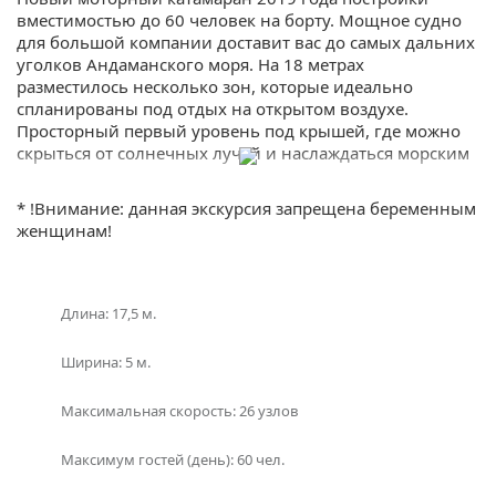
вместимостью до 60 человек на борту. Мощное судно
для большой компании доставит вас до самых дальних
уголков Андаманского моря. На 18 метрах
разместилось несколько зон, которые идеально
спланированы под отдых на открытом воздухе.
Просторный первый уровень под крышей, где можно
скрыться от солнечных лучей и наслаждаться морским
бризом и гладью воды. Мягкая зона на носу с
комфортными диванами разместит до 16 человек, а
* !Внимание: данная экскурсия запрещена беременным
вместительный крытый флайбридж расчитан на 20
женщинам!
человек.
Для полноценного отдыха на борту есть душ с пресной
водой, туалет, 2 спиннинга для троллинга, кухня в
Длина: 17,5 м.
крытом салоне и вся необходимая посуда.
Ширина: 5 м.
Если у вас остался вопрос “Какую лодку выбрать?”, то в
подборе экскурсии вам поможет наш менеджер,
Максимальная скорость: 26 узлов
который расскажет про каждое судно и подберерт
направление! Либо наш менеджер предложит вам
Максимум гостей (день): 60 чел.
варианты исходя из ваших пожеланий – просто
закажите звонок или наберите телефон в шапке сайта!