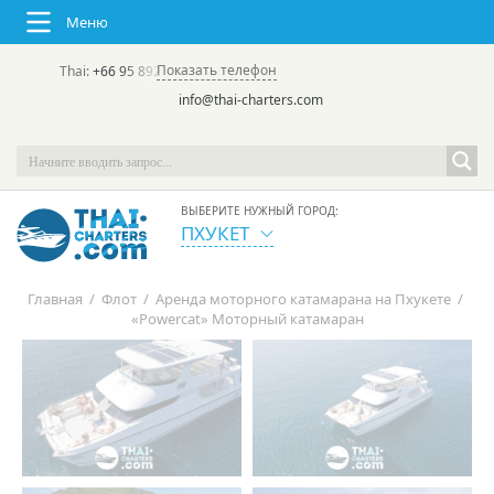
Меню
Показать телефон
Thai:
+66 95 892 7646
(rus/eng) | в России:
+7 913 231-66-09
info@thai-charters.com
ВЫБЕРИТЕ НУЖНЫЙ ГОРОД:
ПХУКЕТ
Главная
/
Флот
/
Аренда моторного катамарана на Пхукете
/
«Powercat» Моторный катамаран