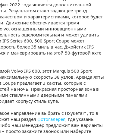
фит 2022 года является дополнительной
ты. Результатом стало задающее тренд
 качеством и характеристиками, которое будет
и. Движение обеспечивается тремя
Volvo, оснащенными инновационными
тельность ошеломительная и может удивить
IPS Series 600, 500 Sport Coupe может
рость более 35 миль в час. Джойстик IPS
ся и маневрировать на этой 50-футовой яхте
й Volvo IPS 600, этот Marquis 500 Sport
максимальную скорость 38 узлов. Аренда яхты
t Coupe предлагает 3 каюты, которые с
тей на ночь. Прекрасная просторная зона в
дными стеклянными дверными панелями.
идает корпусу стиль купе.
Какое направление выбрать с Пхукета?” , то в
ожет наш раздел
фотогалерея
, где указаны
 Либо наш менеджер предложит вам варианты
 – просто закажите звонок или наберите