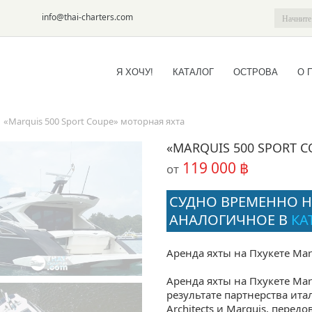
6-09
info@thai-charters.com
Я ХОЧУ!
КАТАЛОГ
ОСТРОВА
О 
/
«Marquis 500 Sport Coupe» моторная яхта
«MARQUIS 500 SPORT 
119 000 ฿
от
СУДНО ВРЕМЕННО Н
АНАЛОГИЧНОЕ В
КА
Аренда яхты на Пхукете Mar
Аренда яхты на Пхукете Marq
результате партнерства ита
Architects и Marquis, пере