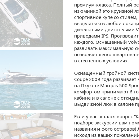
премиум-класса. Полный ре
изюминкой это круизной ях
спортивное купе со стилем,
выделяться в любой локаци
дизельными двигателями 
приводами IPS. Производи
каждого. Оснащенный Volvo 
развивать максимальную ско
позволяет легко швартовать
в стесненных условиях.
Оснащенный тройной системо
Coupe 2009 года развивает 
на Пхукете Marquis 500 Spor
комфортом принимают 6 гос
кабине и в салоне с отки
Выдвижной люк в салоне пр
Если у вас остался вопрос “
подборе экскурсии вам пом
названия и фото островов!
исходя из ваших пожеланий