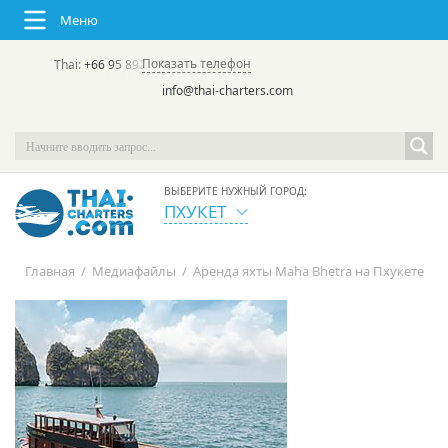
Меню
Показать телефон
Thai:
+66 95 892 7646
(rus/eng) | в России:
+7 913 231-66-09
info@thai-charters.com
ВЫБЕРИТЕ НУЖНЫЙ ГОРОД:
ПХУКЕТ
Главная
/
Медиафайлы
/
Аренда яхты Maha Bhetra на Пхукете