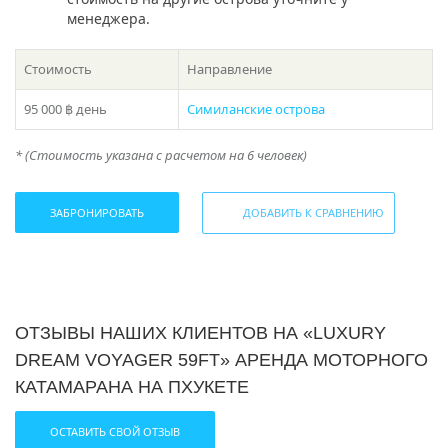
отдых с релаксом в тропическом раю.
менеджера.
Аренда моторного катамарана «Luxury Dream Voyager
59ft» на Пхукете — это шанс погрузиться в атмосферу
Стоимость
Направление
тропической роскоши. Представьте: вы мчитесь по
волнам, причаливаете к эксклюзивным бухтам или
95 000 ฿
день
Симиланские острова
наслаждаетесь коктейлями на закате. Наша компания
предлагает аренду катамарана с профессиональным
* (Стоимость указана с расчетом на 6 человек)
экипажем, готовым выполнить любые пожелания.
Аренда катамарана «Luxury Dream Voyager 59ft» на
ЗАБРОНИРОВАТЬ
ДОБАВИТЬ К СРАВНЕНИЮ
Пхукете подходит для различных сценариев: от
дневных экскурсий до многодневных круизов. Мы
гарантируем, что ваш катамаран будет в идеальном
состоянии, с учетом влажного тропического климата.
Не упустите шанс на роскошные водные приключения!
ОТЗЫВЫ НАШИХ КЛИЕНТОВ НА «LUXURY
Аренда моторного катамарана «Luxury Dream Voyager
DREAM VOYAGER 59FT» АРЕНДА МОТОРНОГО
59ft» на Пхукете — это ваш путь к элитному отдыху в
тропическом раю.
КАТАМАРАНА НА ПХУКЕТЕ
Если у вас остался вопрос “Какое направление выбрать
ОСТАВИТЬ СВОЙ ОТЗЫВ
с Пхукета?” , то в подборе экскурсии вам поможет наш