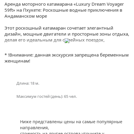
Аренда моторного катамарана «Luxury Dream Voyager
59ft» на Пхукете: Роскошные водные приключения в
Андаманском море
Этот роскошный катамаран сочетает элегантный
дизайн, мощные двигатели и просторные зоны отдыха,
делая его идеальным для семейных поездок,
романтических ужины или активного отдыха на воде.
Аренда катамарана «Luxury Dream Voyager 59ft» на
* !Внимание: данная экскурсия запрещена беременным
Пхукете доступна с опытным капитаном, позволяя вам
женщинам!
наслаждаться свободой морей без забот о навигации.
Катамаран «Luxury Dream Voyager 59ft» — это
воплощение роскоши и комфорта в мире моторных
Длина: 18 м.
катамаранов для Пхукета. Длиной 59 футов, этот
катамаран предлагает непревзойденный уровень
Максимум гостей (день): 65 чел.
сервиса, подходящий для любителей скорости,
комфорта и экзотики. Аренда моторного катамарана
Поделиться:
«Luxury Dream Voyager 59ft» на Пхукете включает все
необходимое для незабываемого отдыха: барную зону,
Ниже представлены цены на самые популярные
просторную палубу и современное оборудование.
направления,
Идеально для тех, кто хочет совместить активный
стоимость на другие острова уточните у