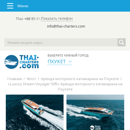
Меню
Показать телефон
Thai:
+66 95 892 7646
(rus/eng) | в России:
+7 913 231-66-09
info@thai-charters.com
ВЫБЕРИТЕ НУЖНЫЙ ГОРОД:
ПХУКЕТ
Главная
/
Флот
/
Аренда моторного катамарана на Пхукете
/
«Luxury Dream Voyager 59ft» Аренда моторного катамарана на
Пхукете